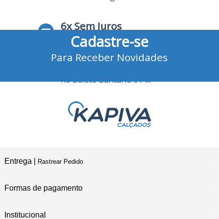
6x Sem Juros
Cadastre-se
no Cartão de Crédito
Para Receber Novidades
10% Desconto
no Boleto Bancário e Pix
Entrega |
Rastrear Pedido
Formas de pagamento
Institucional