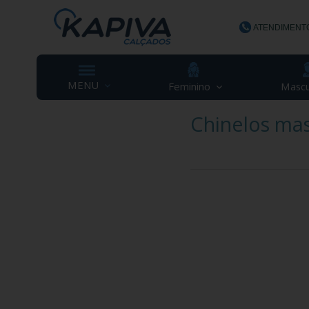
ATENDIMENT
(48) 3623-
MENU
Feminino
Mascu
Chinelos mas
contato@ka