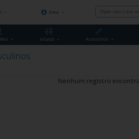
O
Entrar
1991
lino
Acessórios
Infantil
(48) 3623-1991
culinos
piva.com.br
Nenhum registro encontr