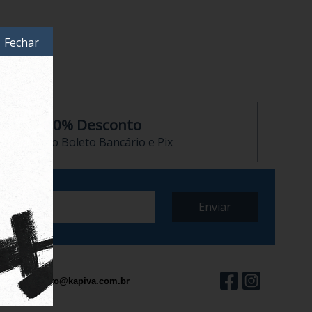
Fechar
10% Desconto
no Boleto Bancário e Pix
contato@kapiva.com.br