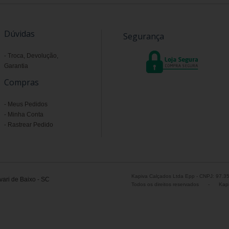
Dúvidas
Segurança
Troca, Devolução,
Garantia
Compras
Meus Pedidos
Minha Conta
Rastrear Pedido
Kapiva Calçados Ltda Epp - CNPJ: 97.3
ari de Baixo - SC
Todos os direitos reservados
-
Kapi