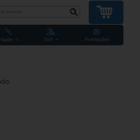
Surf
Promoções
Skate
ado.