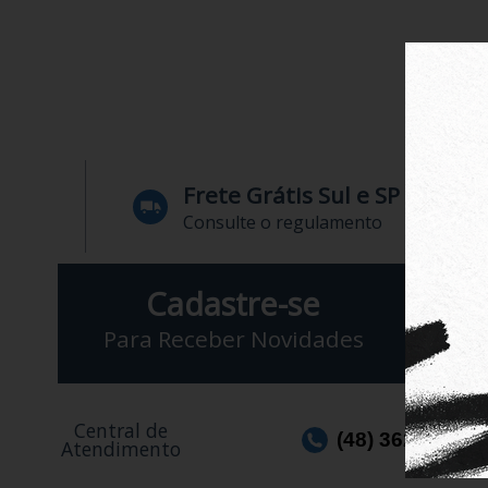
Frete Grátis Sul e SP
Consulte o regulamento
Cadastre-se
Para Receber Novidades
Central de
(48) 3623-1991
Atendimento