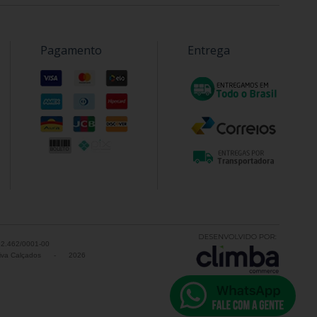
Pagamento
Entrega
52.462/0001-00
va Calçados
-
2026