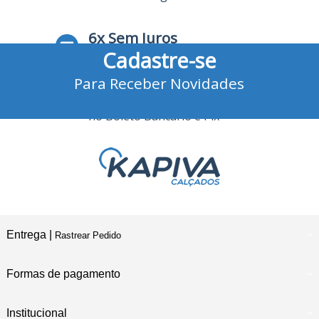
6x Sem Juros
Cadastre-se
no Cartão de Crédito
Para Receber Novidades
10% Desconto
no Boleto Bancário e Pix
Entrega |
Rastrear Pedido
Formas de pagamento
Institucional