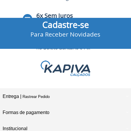
6x Sem Juros
Cadastre-se
no Cartão de Crédito
Para Receber Novidades
10% Desconto
no Boleto Bancário e Pix
Entrega |
Rastrear Pedido
Formas de pagamento
Institucional