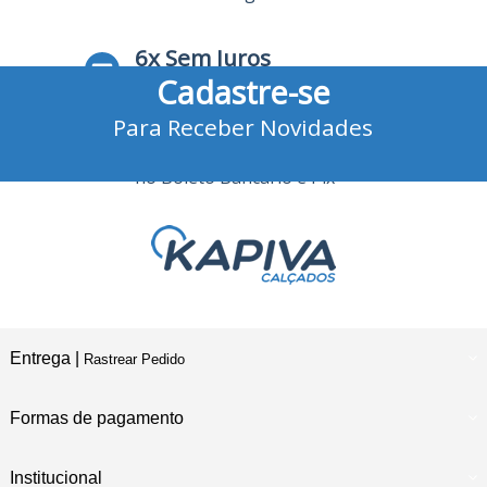
6x Sem Juros
Cadastre-se
no Cartão de Crédito
Para Receber Novidades
10% Desconto
no Boleto Bancário e Pix
Entrega |
Rastrear Pedido
Formas de pagamento
Institucional