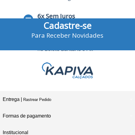
6x Sem Juros
Cadastre-se
no Cartão de Crédito
Para Receber Novidades
10% Desconto
no Boleto Bancário e Pix
Entrega |
Rastrear Pedido
Formas de pagamento
Institucional