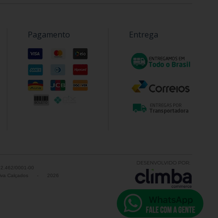
Pagamento
Entrega
52.462/0001-00
va Calçados
-
2026