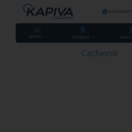
ATENDIMENT
(48) 3623-
MENU
Feminino
Mascu
Cachecol
contato@ka