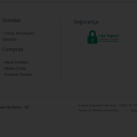
Dúvidas
Segurança
Troca, Devolução,
Garantia
Compras
Meus Pedidos
Minha Conta
Rastrear Pedido
Kapiva Calçados Ltda Epp - CNPJ: 97.3
ari de Baixo - SC
Todos os direitos reservados
-
Kapi