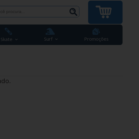
Surf
Promoções
Skate
ado.