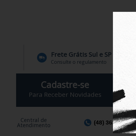
Frete Grátis Sul e SP
Consulte o regulamento
Cadastre-se
Para Receber Novidades
Central de
(48) 3623-1991
Atendimento