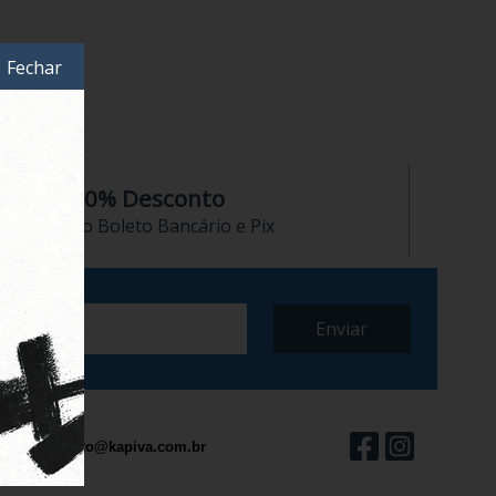
Fechar
10% Desconto
no Boleto Bancário e Pix
contato@kapiva.com.br