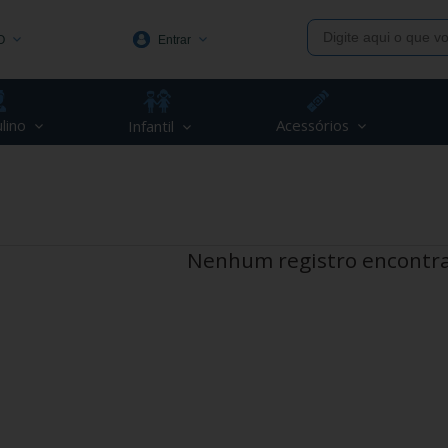
O
Entrar
1991
lino
Acessórios
Infantil
(48) 3623-1991
piva.com.br
Nenhum registro encontr