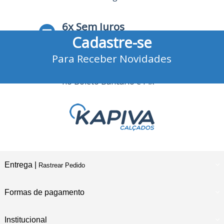
6x Sem Juros
Cadastre-se
no Cartão de Crédito
Para Receber Novidades
10% Desconto
no Boleto Bancário e Pix
Entrega |
Rastrear Pedido
Formas de pagamento
Institucional