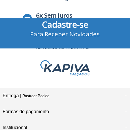
6x Sem Juros
Cadastre-se
no Cartão de Crédito
Para Receber Novidades
10% Desconto
no Boleto Bancário e Pix
Entrega |
Rastrear Pedido
Formas de pagamento
Institucional