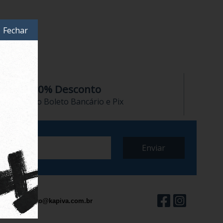
Fechar
10% Desconto
no Boleto Bancário e Pix
contato@kapiva.com.br