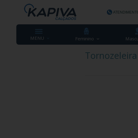
ATENDIMENT
(48) 3623-
MENU
Feminino
Mascu
Tornozeleira
contato@ka