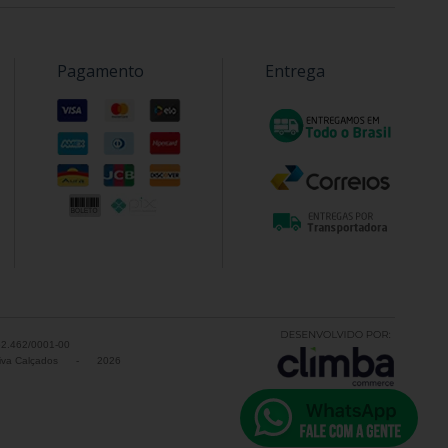
Pagamento
Entrega
52.462/0001-00
va Calçados
-
2026