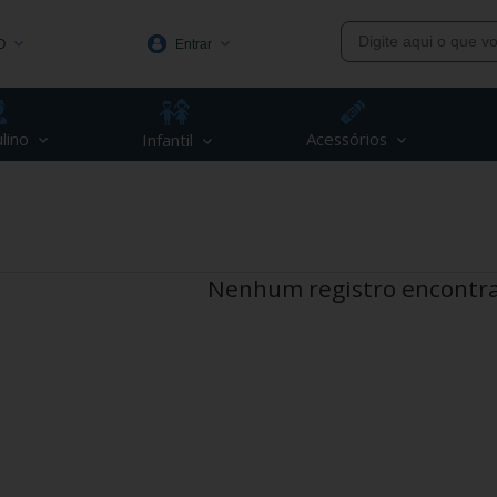
O
Entrar
1991
lino
Acessórios
Infantil
(48) 3623-1991
piva.com.br
Nenhum registro encontr