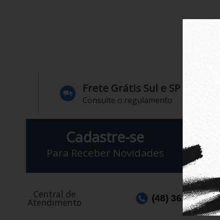
Frete Grátis Sul e SP
Consulte o regulamento
Cadastre-se
Para Receber Novidades
Central de
(48) 3623-1991
Atendimento