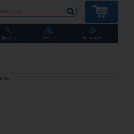
Surf
Promoções
Skate
ado.