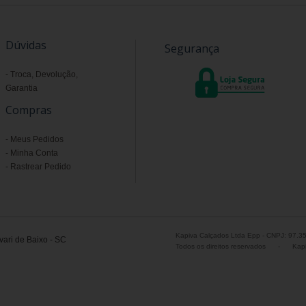
Dúvidas
Segurança
Troca, Devolução,
Garantia
Compras
Meus Pedidos
Minha Conta
Rastrear Pedido
Kapiva Calçados Ltda Epp - CNPJ: 97.3
ari de Baixo - SC
Todos os direitos reservados
-
Kapi