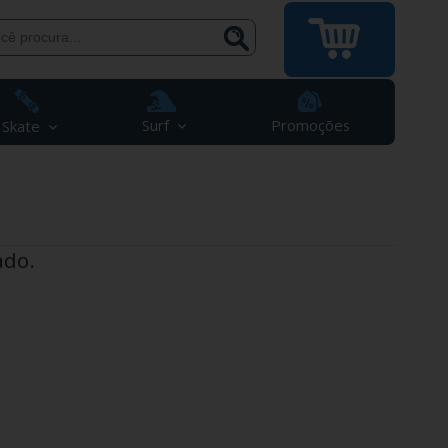
Surf
Promoções
Skate
ado.