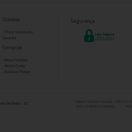
Dúvidas
Segurança
Troca, Devolução,
Garantia
Compras
Meus Pedidos
Minha Conta
Rastrear Pedido
Kapiva Calçados Ltda Epp - CNPJ: 97.3
ari de Baixo - SC
Todos os direitos reservados
-
Kapi