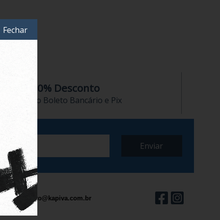
Fechar
10% Desconto
no Boleto Bancário e Pix
contato@kapiva.com.br