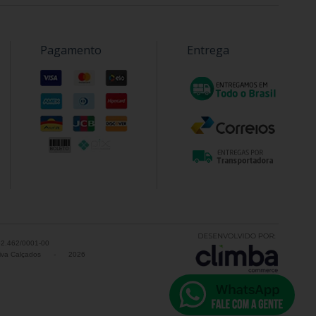
Pagamento
Entrega
52.462/0001-00
va Calçados
-
2026