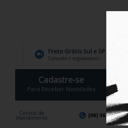
Frete Grátis Sul e SP
Consulte o regulamento
Cadastre-se
Para Receber Novidades
Central de
(48) 3623-1991
Atendimento