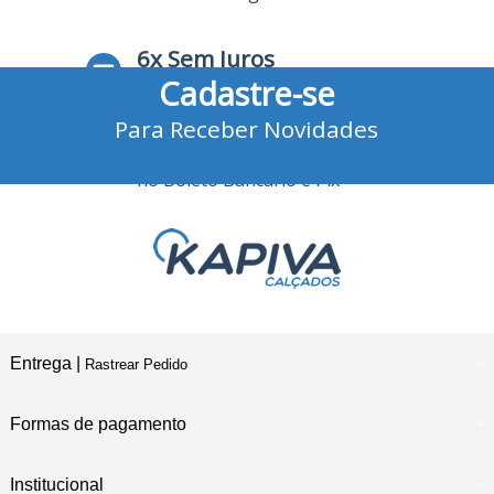
6x Sem Juros
Cadastre-se
no Cartão de Crédito
Para Receber Novidades
10% Desconto
no Boleto Bancário e Pix
Entrega |
Rastrear Pedido
Formas de pagamento
Institucional