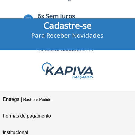
6x Sem Juros
Cadastre-se
no Cartão de Crédito
Para Receber Novidades
10% Desconto
no Boleto Bancário e Pix
Entrega |
Rastrear Pedido
Formas de pagamento
Institucional