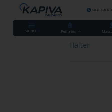
ATENDIMENT
(48) 3623-
MENU
Feminino
Mascu
Halter
contato@ka