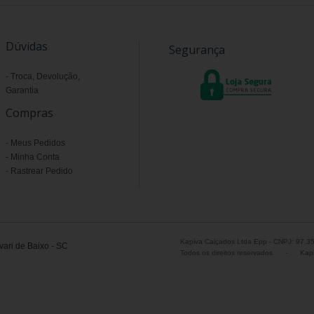
Dúvidas
Segurança
Troca, Devolução,
Garantia
Compras
Meus Pedidos
Minha Conta
Rastrear Pedido
Kapiva Calçados Ltda Epp - CNPJ: 97.3
ari de Baixo - SC
Todos os direitos reservados
-
Kapi