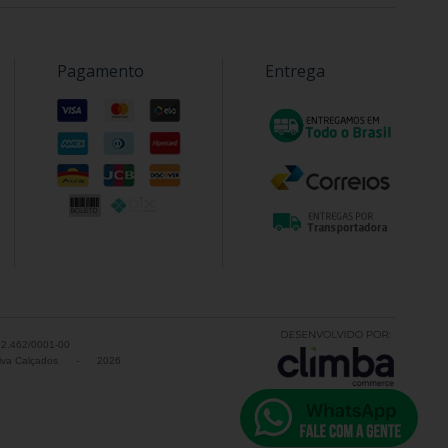
Pagamento
Entrega
52.462/0001-00
va Calçados
-
2026