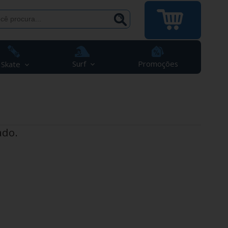
Surf
Promoções
Skate
ado.