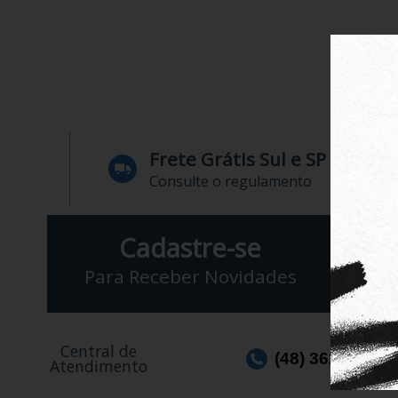
Frete Grátis Sul e SP
Consulte o regulamento
Cadastre-se
Para Receber Novidades
Central de
(48) 3623-1991
Atendimento