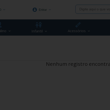
O
Entrar
1991
lino
Acessórios
Infantil
(48) 3623-1991
piva.com.br
Nenhum registro encontr