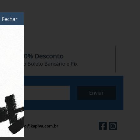
Fechar
10% Desconto
no Boleto Bancário e Pix
contato@kapiva.com.br