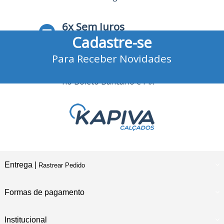
6x Sem Juros
Cadastre-se
no Cartão de Crédito
Para Receber Novidades
10% Desconto
no Boleto Bancário e Pix
Entrega |
Rastrear Pedido
Formas de pagamento
Institucional