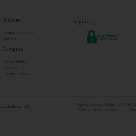
Dúvidas
Segurança
Troca, Devolução,
Garantia
Compras
Meus Pedidos
Minha Conta
Rastrear Pedido
Kapiva Calçados Ltda Epp - CNPJ: 97.3
ari de Baixo - SC
Todos os direitos reservados
-
Kapi