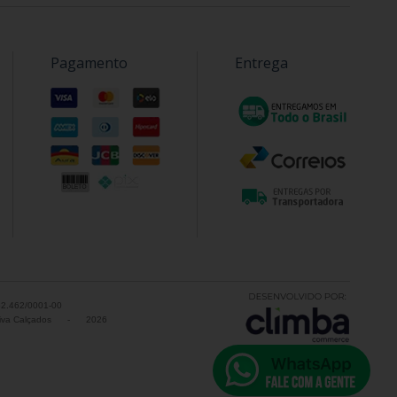
Pagamento
Entrega
52.462/0001-00
va Calçados
-
2026