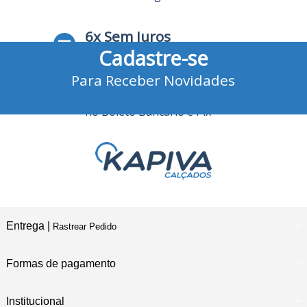
6x Sem Juros
Cadastre-se
no Cartão de Crédito
Para Receber Novidades
10% Desconto
no Boleto Bancário e Pix
Entrega |
Rastrear Pedido
Formas de pagamento
Institucional