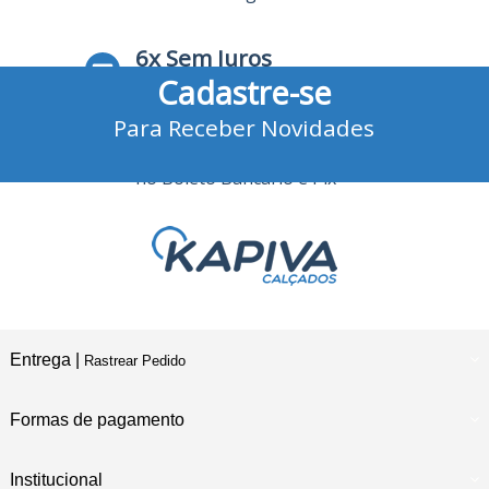
6x Sem Juros
Cadastre-se
no Cartão de Crédito
Para Receber Novidades
10% Desconto
no Boleto Bancário e Pix
Entrega |
Rastrear Pedido
Formas de pagamento
Institucional