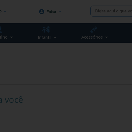
O
Entrar
1991
lino
Acessórios
Infantil
(48) 3623-1991
piva.com.br
a você