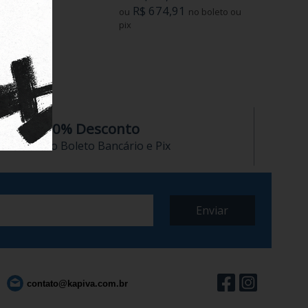
R$ 674,91
ou
no boleto ou
pix
10% Desconto
no Boleto Bancário e Pix
contato@kapiva.com.br