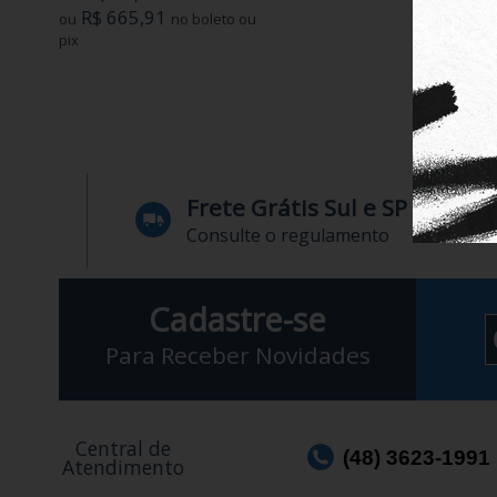
R$ 665,91
R$ 1
ou
no boleto ou
ou
pix
pix
Frete Grátis Sul e SP
Consulte o regulamento
Cadastre-se
Para Receber Novidades
Central de
(48) 3623-1991
Atendimento