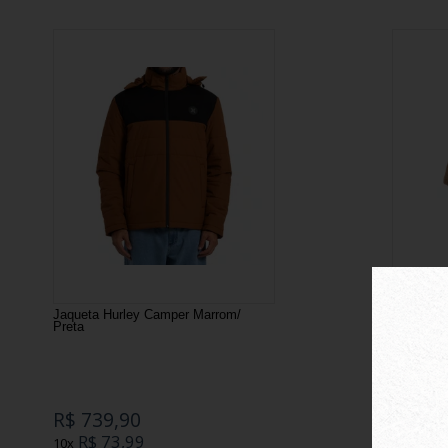
Jaqueta Hurley Camper Marrom/
Boné Mid
Preta
R$ 739,90
R$ 19
R$ 73,99
R$ 3
10x
6x