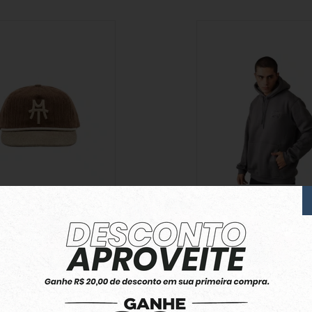
as Corduroy Hat Brown
Moletom Blunt Canguru Ultr
9,90
R$ 379,90
3,32
R$ 37,99
10x