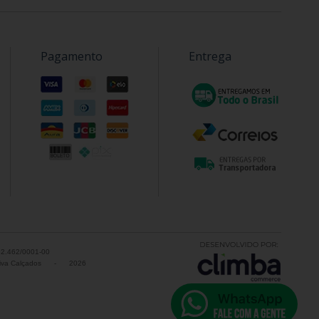
Pagamento
Entrega
52.462/0001-00
va Calçados
-
2026