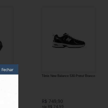
Fechar
a
Tênis New Balance 530 Preto/ Branco
R$ 749,90
R$ 74,99
10x