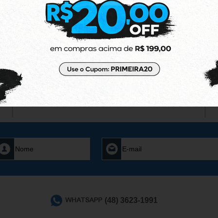
79,91
R$ 341,91
no boleto ou
ou
no boleto ou
pix
6x Sem Juros
no Cartão de Crédito
(48) 3623-1991