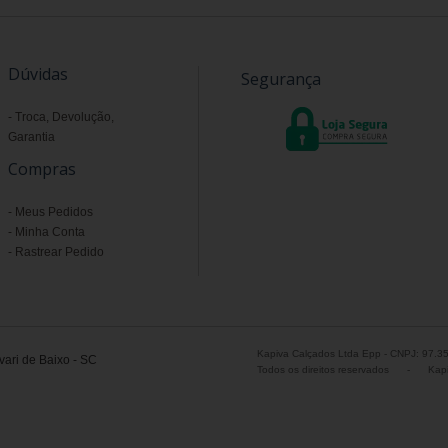
Dúvidas
Segurança
Troca, Devolução,
Garantia
Compras
Meus Pedidos
Minha Conta
Rastrear Pedido
Kapiva Calçados Ltda Epp - CNPJ: 97.3
ari de Baixo - SC
Todos os direitos reservados
-
Kapi